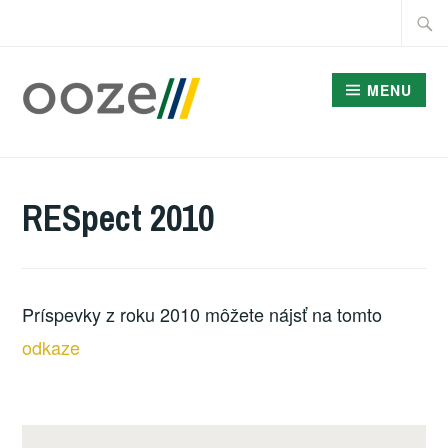
Skip
Searc
to
for:
content
MENU
ODDELENIE
OBNOVITEĽNÝCH
RESpect 2010
ZDROJOV ENERGIE
Príspevky z roku 2010 môžete nájsť na tomto
odkaze