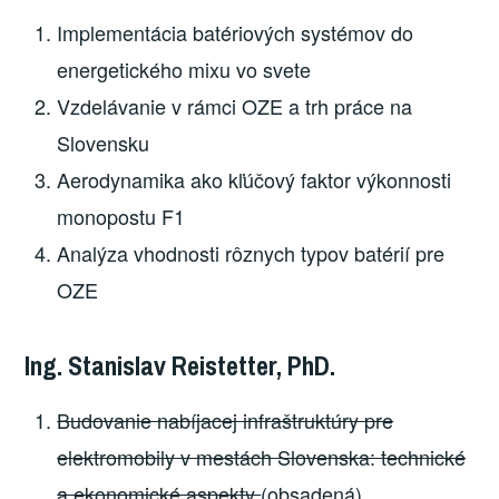
Implementácia batériových systémov do
energetického mixu vo svete
Vzdelávanie v rámci OZE a trh práce na
Slovensku
Aerodynamika ako kľúčový faktor výkonnosti
monopostu F1
Analýza vhodnosti rôznych typov batérií pre
OZE
Ing. Stanislav Reistetter, PhD.
Budovanie nabíjacej infraštruktúry pre
elektromobily v mestách Slovenska: technické
a ekonomické aspekty
(obsadená)