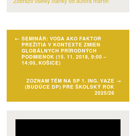
Zobraziť všetky články od autora martin
Navigácia
SEMINÁR: VODA AKO FAKTOR
v
PREŽITIA V KONTEXTE ZMIEN
GLOBÁLNYCH PRÍRODNÝCH
článku
PODMIENOK (15. 11. 2018, 9:00 –
14:00, KOŠICE)
ZOZNAM TÉM NA SP 1. ING. VAZE
(BUDÚCE DP) PRE ŠKOLSKÝ ROK
2025/26
Video
prehrávač