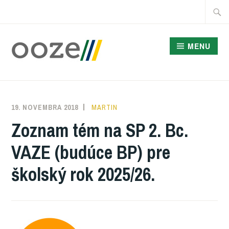
Skip
Searc
to
for:
content
MENU
ODDELENIE
OBNOVITEĽNÝCH
19. NOVEMBRA 2018
MARTIN
ZDROJOV ENERGIE
Zoznam tém na SP 2. Bc.
VAZE (budúce BP) pre
školský rok 2025/26.