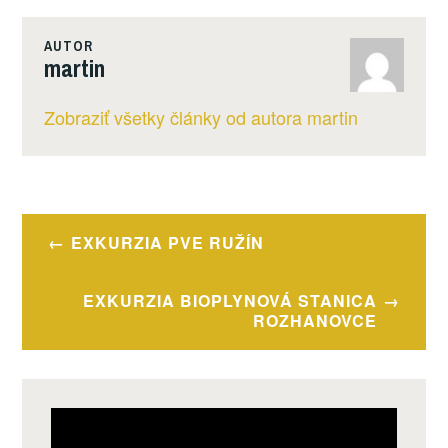
AUTOR
martin
Zobraziť všetky články od autora martin
Navigácia
EXKURZIA PVE RUŽÍN
v
článku
EXKURZIA BIOPLYNOVÁ STANICA
ROZHANOVCE
Video
prehrávač