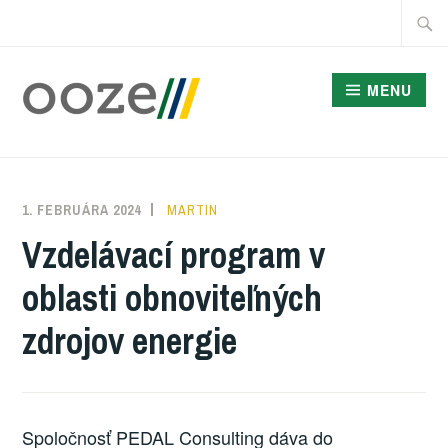
Skip
Searc
to
for:
content
MENU
ODDELENIE
OBNOVITEĽNÝCH
1. FEBRUÁRA 2024
MARTIN
ZDROJOV ENERGIE
Vzdelávací program v
oblasti obnoviteľných
zdrojov energie
Spoločnosť PEDAL Consulting dáva do